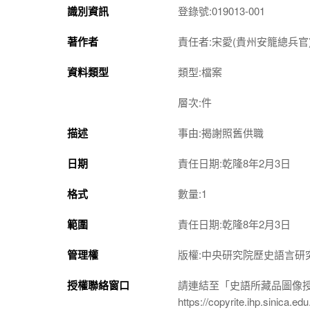
識別資訊
登錄號:019013-001
著作者
責任者:宋愛(貴州安籠總兵官
資料類型
類型:檔案
層次:件
描述
事由:揭謝照舊供職
日期
責任日期:乾隆8年2月3日
格式
數量:1
範圍
責任日期:乾隆8年2月3日
管理權
版權:中央研究院歷史語言研
授權聯絡窗口
請連結至「史語所藏品圖像
https://copyrite.ihp.sinica.