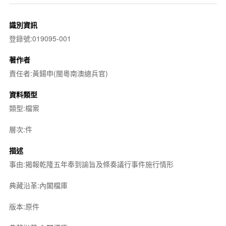
識別資訊
登錄號:019095-001
著作者
責任者:黃鍚申(閩粵南澳總兵官)
資料類型
類型:檔案
層次:件
描述
事由:揭報乾隆五年奉到諭旨及條奏議行事件施行情形
典藏沿革:內閣檔庫
版本:原件