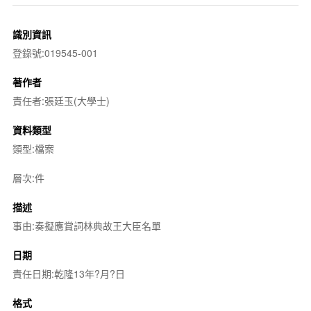
識別資訊
登錄號:019545-001
著作者
責任者:張廷玉(大學士)
資料類型
類型:檔案
層次:件
描述
事由:奏擬應賞詞林典故王大臣名單
日期
責任日期:乾隆13年?月?日
格式