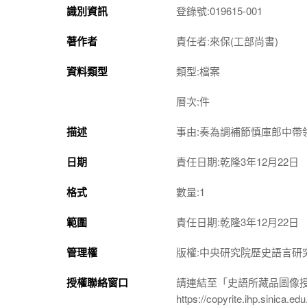
識別資訊
登錄號:019615-001
著作者
責任者:來保(工部尚書)
資料類型
類型:檔案
層次:件
描述
事由:奏為調補節慎庫郎中帶
日期
責任日期:乾隆3年12月22日
格式
數量:1
範圍
責任日期:乾隆3年12月22日
管理權
版權:中央研究院歷史語言研
授權聯絡窗口
請連結至「史語所藏品圖像
https://copyrite.ihp.sinica.