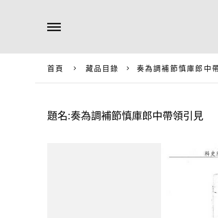
首頁
藏品目錄
奏為調補節慎庫郎中
題名:奏為調補節慎庫郎中帶領引見