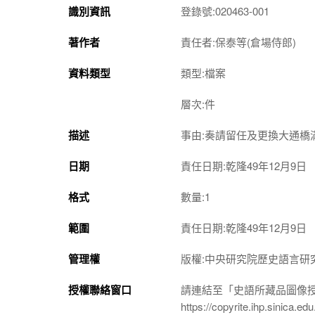
識別資訊
登錄號:020463-001
著作者
責任者:保泰等(倉場侍郎)
資料類型
類型:檔案
層次:件
描述
事由:奏請留任及更換大通橋
日期
責任日期:乾隆49年12月9日
格式
數量:1
範圍
責任日期:乾隆49年12月9日
管理權
版權:中央研究院歷史語言研
授權聯絡窗口
請連結至「史語所藏品圖像
https://copyrite.ihp.sinica.