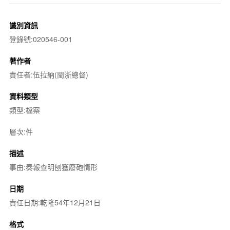
識別資訊
登錄號:020546-001
著作者
責任者:伍拉納(閩浙總督)
資料類型
類型:檔案
層次:件
描述
事由:奏報查明刨獲廢砲情形
日期
責任日期:乾隆54年12月21日
格式