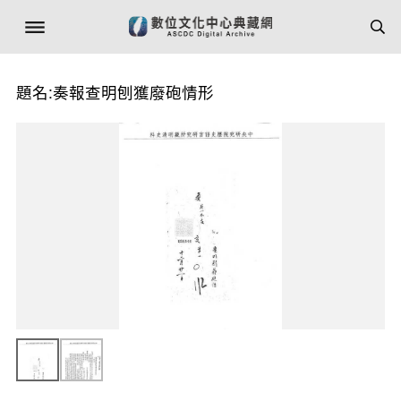
題名:奏報查明刨獲廢砲情形