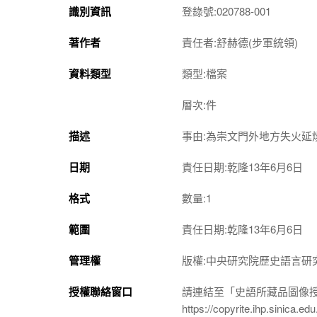
識別資訊
登錄號:020788-001
著作者
責任者:舒赫德(步軍統領)
資料類型
類型:檔案
層次:件
描述
事由:為崇文門外地方失火延
日期
責任日期:乾隆13年6月6日
格式
數量:1
範圍
責任日期:乾隆13年6月6日
管理權
版權:中央研究院歷史語言研
授權聯絡窗口
請連結至「史語所藏品圖像
https://copyrite.ihp.sinica.