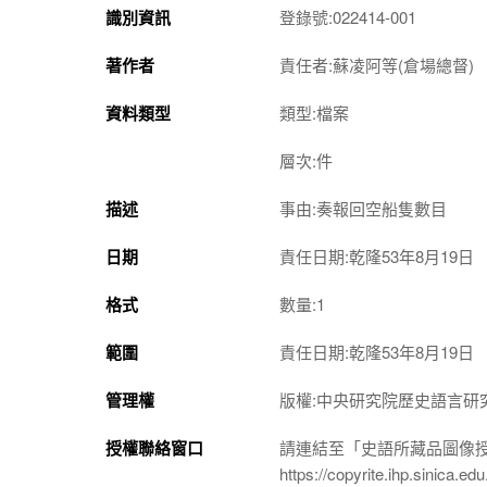
識別資訊
登錄號:022414-001
著作者
責任者:蘇凌阿等(倉場總督)
資料類型
類型:檔案
層次:件
描述
事由:奏報回空船隻數目
日期
責任日期:乾隆53年8月19日
格式
數量:1
範圍
責任日期:乾隆53年8月19日
管理權
版權:中央研究院歷史語言研
授權聯絡窗口
請連結至「史語所藏品圖像
https://copyrite.ihp.sinica.