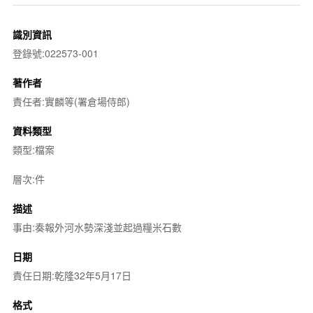
識別資訊
登錄號:022573-001
著作者
責任者:實麟等(署倉場侍郎)
資料類型
類型:檔案
層次:件
描述
事由:奏報外河水勢深淺並起過糧米石數
日期
責任日期:乾隆32年5月17日
格式