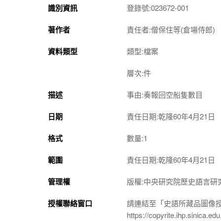
識別資訊
登錄號:023672-001
著作者
責任者:僧保住等(倉場侍郎)
資料類型
類型:檔案
層次:件
描述
事由:奏報回空船隻數目
日期
責任日期:乾隆60年4月21日
格式
數量:1
範圍
責任日期:乾隆60年4月21日
管理權
版權:中央研究院歷史語言研
授權聯絡窗口
請連結至「史語所藏品圖像
https://copyrite.ihp.sinica.