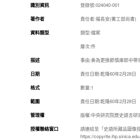
識別資訊
登錄號:024040-001
著作者
責任者:福長安(署工部尚書)
資料類型
類型:檔案
層次:件
描述
事由:奏為更換節慎庫郎中帶
日期
責任日期:乾隆60年2月28日
格式
數量:1
範圍
責任日期:乾隆60年2月28日
管理權
版權:中央研究院歷史語言研
授權聯絡窗口
請連結至「史語所藏品圖像
https://copyrite.ihp.sinica.