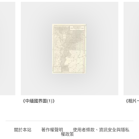
《中緬國界圖(1)》
《相片
關於本站
著作權聲明
使用者條款、資訊安全與隱私
權政策