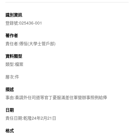
識別資訊
登錄號:025436-001
著作者
責任者:傅恒(大學士管戶部)
資料類型
類型:檔案
層次:件
描述
事由:奏請外任司道等官丁憂服滿差往軍營辦事照例給俸
日期
責任日期:乾隆24年2月21日
格式