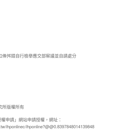
扣俸舛錯自行檢舉應交部察議並自請處分
究所版權所有
授權申請」網站申請授權，網址：
edu.tw/ihponlinec/ihponline?@@0.8397848014139848