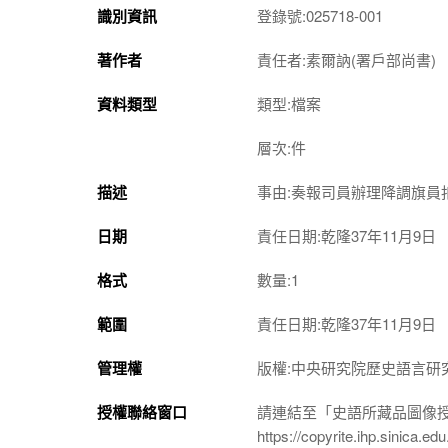
識別資訊
登錄號:025718-001
著作者
責任者:素爾訥(署戶部尚書)
資料類型
類型:檔案
層次:件
描述
事由:奏報司員辦理降調旗員
日期
責任日期:乾隆37年11月9日
格式
數量:1
範圍
責任日期:乾隆37年11月9日
管理權
版權:中央研究院歷史語言研
授權聯絡窗口
請連結至「史語所藏品圖像
https://copyrite.ihp.sinica.