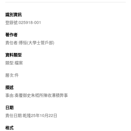
識別資訊
登錄號:025918-001
著作者
責任者:傅恒(大學士管戶部)
資料類型
類型:檔案
層次:件
描述
事由:奏覆御史朱嵇所陳收漕積弊事
日期
責任日期:乾隆25年10月22日
格式