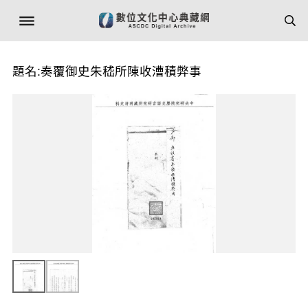
題名:奏覆御史朱嵇所陳收漕積弊事