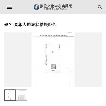
題名:奏報大城城牆糟堿脫落