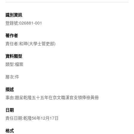
識別資訊
登錄號:026881-001
著作者
責任者:和珅(大學士管吏部)
資料類型
類型:檔案
層次:件
描述
事由:題呈乾隆五十五年在京文職漢官支領俸祿黃冊
日期
責任日期:乾隆56年12月17日
格式