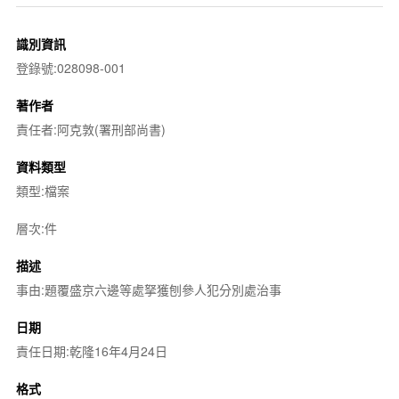
識別資訊
登錄號:028098-001
著作者
責任者:阿克敦(署刑部尚書)
資料類型
類型:檔案
層次:件
描述
事由:題覆盛京六邊等處拏獲刨參人犯分別處治事
日期
責任日期:乾隆16年4月24日
格式