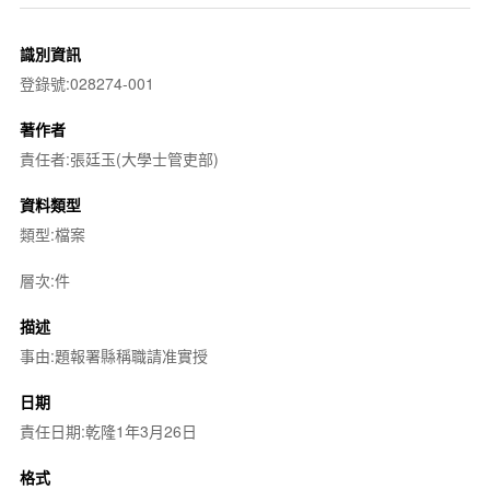
識別資訊
登錄號:028274-001
著作者
責任者:張廷玉(大學士管吏部)
資料類型
類型:檔案
層次:件
描述
事由:題報署縣稱職請准實授
日期
責任日期:乾隆1年3月26日
格式