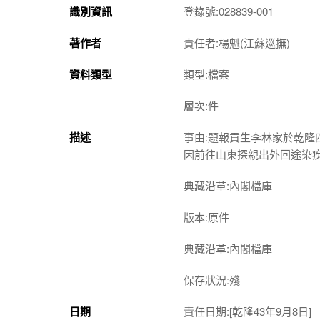
識別資訊
登錄號:028839-001
著作者
責任者:楊魁(江蘇巡撫)
資料類型
類型:檔案
層次:件
描述
事由:題報貢生李林家於乾
因前往山東探親出外回途染
典藏沿革:內閣檔庫
版本:原件
典藏沿革:內閣檔庫
保存狀況:殘
日期
責任日期:[乾隆43年9月8日]