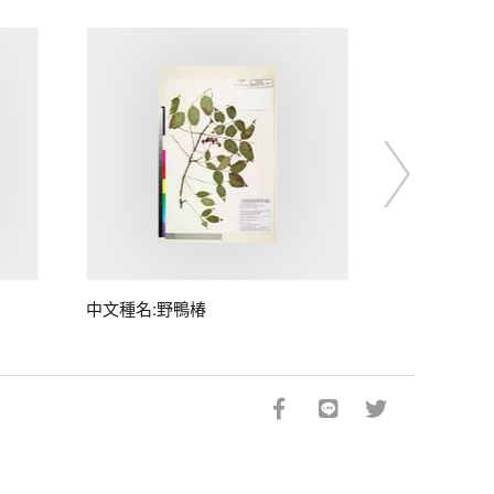
中文種名:野鴨椿