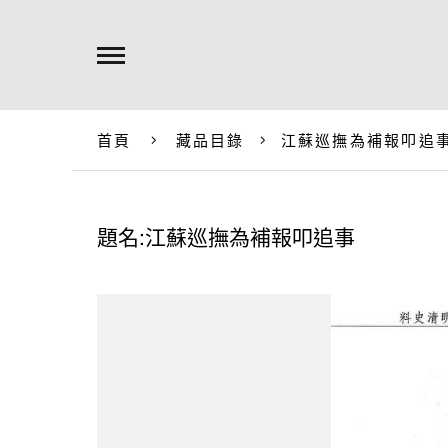
首頁
藏品目錄
江蘇巡撫為補報叩追
題名:江蘇巡撫為補報叩追事