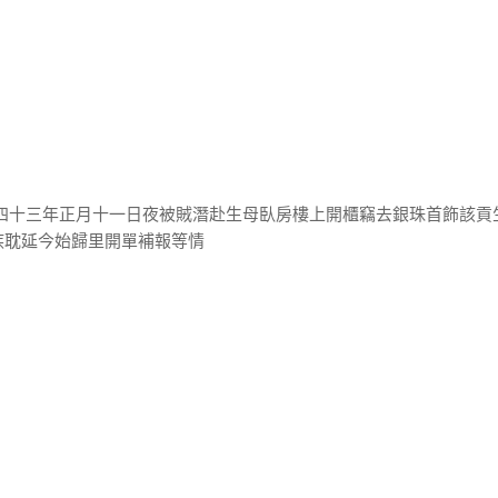
隆四十三年正月十一日夜被賊潛赴生母臥房樓上開櫃竊去銀珠首飾該貢
疾耽延今始歸里開單補報等情