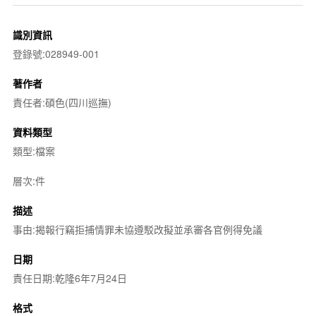
識別資訊
登錄號:028949-001
著作者
責任者:碩色(四川巡撫)
資料類型
類型:檔案
層次:件
描述
事由:揭報行竊拒捕情罪未協遵駁改擬並承審各官例得免議
日期
責任日期:乾隆6年7月24日
格式