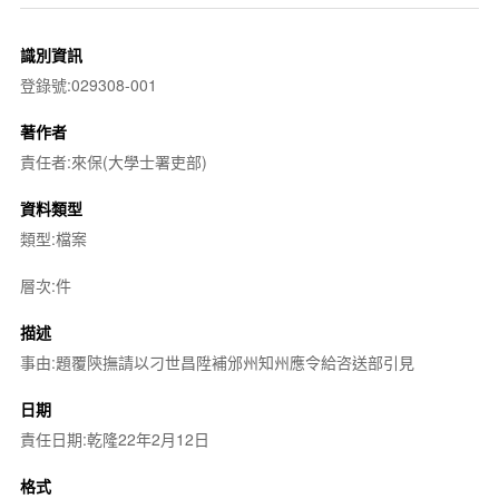
識別資訊
登錄號:029308-001
著作者
責任者:來保(大學士署吏部)
資料類型
類型:檔案
層次:件
描述
事由:題覆陝撫請以刁世昌陞補邠州知州應令給咨送部引見
日期
責任日期:乾隆22年2月12日
格式