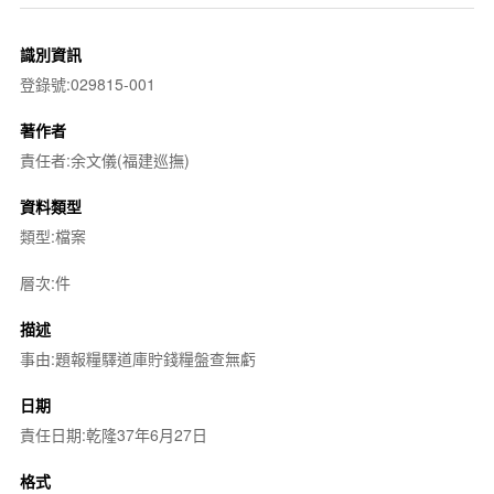
識別資訊
登錄號:029815-001
著作者
責任者:余文儀(福建巡撫)
資料類型
類型:檔案
層次:件
描述
事由:題報糧驛道庫貯錢糧盤查無虧
日期
責任日期:乾隆37年6月27日
格式