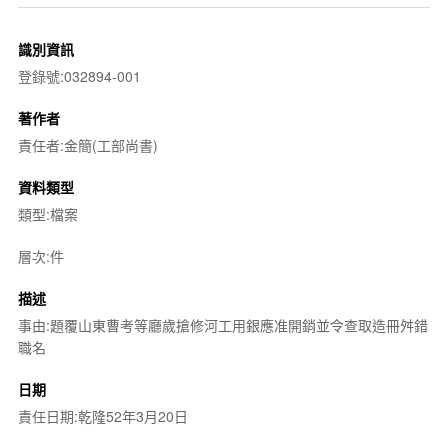
識別資訊
登錄號:032894-001
著作者
責任者:金簡(工部尚書)
資料類型
類型:檔案
層次:件
描述
事由:題覆山東曹考等廳歲搶修河工用銀應准開銷並令查取造冊舛錯
職名
日期
責任日期:乾隆52年3月20日