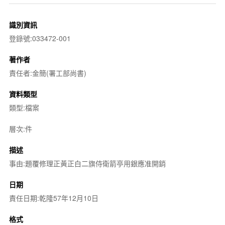
識別資訊
登錄號:033472-001
著作者
責任者:金簡(署工部尚書)
資料類型
類型:檔案
層次:件
描述
事由:題覆修理正黃正白二旗侍衛箭亭用銀應准開銷
日期
責任日期:乾隆57年12月10日
格式