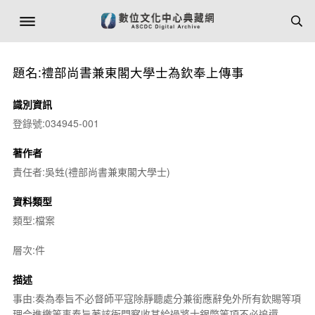
題名:禮部尚書兼東閣大學士為欽奉上傳事
識別資訊
登錄號:034945-001
著作者
責任者:吳甡(禮部尚書兼東閣大學士)
資料類型
類型:檔案
層次:件
描述
事由:奏為奉旨不必督師平寇除靜聽處分兼銜應辭免外所有欽賜等項
理合進繳等事奉旨著該衙門察收其給過將士銀幣等項不必追還