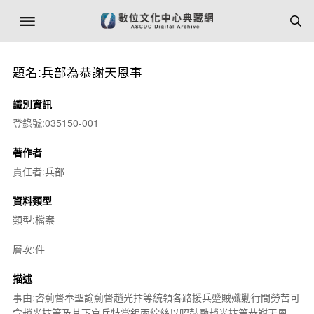
題名:兵部為恭謝天恩事
識別資訊
登錄號:035150-001
著作者
責任者:兵部
資料類型
類型:檔案
層次:件
描述
事由:咨薊督奉聖諭薊督趙光抃等統領各路援兵蹙賊殲勦行間勞苦可
念趙光抃等及其下官兵特賞銀兩紵絲以昭鼓勵趙光抃等恭謝天恩