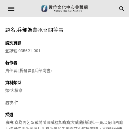
題名:兵部為恭承召問等事
識別資訊
登錄號:035621-001
著作者
責任者:[楊嗣昌](兵部尚書)
資料類型
類型:檔案
層次:件
描述
事由:奏為再乞聖裁將陳國威猛如虎虎大威隨請御批一員以充山西總
兵俾早任事免致潰兵久無所屬致生他虞其西協原無總兵不妨徐候聖