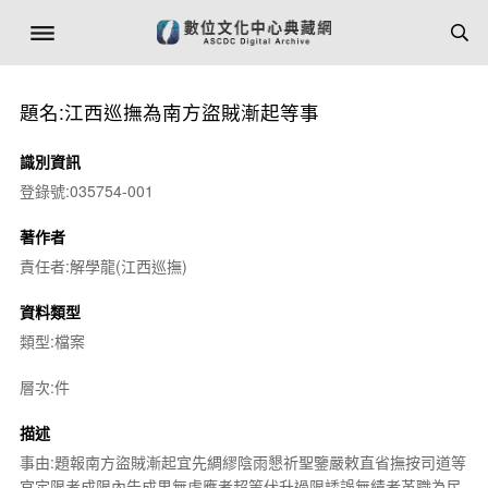
題名:江西巡撫為南方盜賊漸起等事
識別資訊
登錄號:035754-001
著作者
責任者:解學龍(江西巡撫)
資料類型
類型:檔案
層次:件
描述
事由:題報南方盜賊漸起宜先綢繆陰雨懇祈聖鑒嚴敕直省撫按司道等
官定限考成限內告成果無虛應者超等伏升過限諉誤無績者革職為民