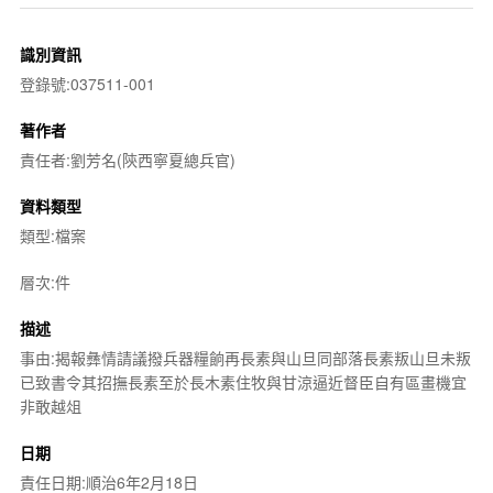
識別資訊
登錄號:037511-001
著作者
責任者:劉芳名(陝西寧夏總兵官)
資料類型
類型:檔案
層次:件
描述
事由:揭報彝情請議撥兵器糧餉再長素與山旦同部落長素叛山旦未叛
已致書令其招撫長素至於長木素住牧與甘涼逼近督臣自有區畫機宜
非敢越俎
日期
責任日期:順治6年2月18日