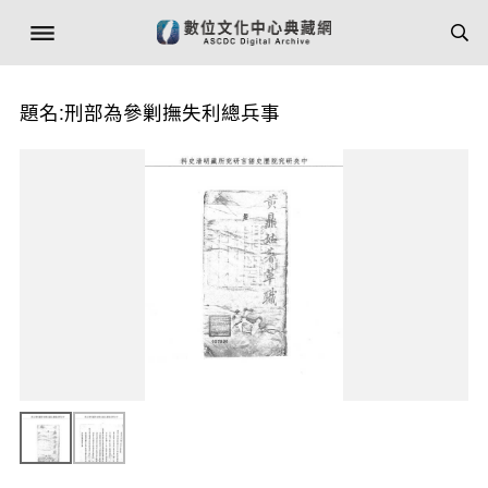
題名:刑部為參剿撫失利總兵事