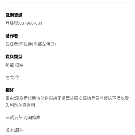
識別資訊
登錄號:037990-001
著作者
責任者:阿拉善(刑部左侍郎)
資料類型
類型:檔案
層次:件
描述
事由:題為宿松縣洿池逆賊趙正聚眾詐降安慶總兵黃鼎輕信不備以致
失利應革職提問
典藏沿革:內閣檔庫
版本:原件