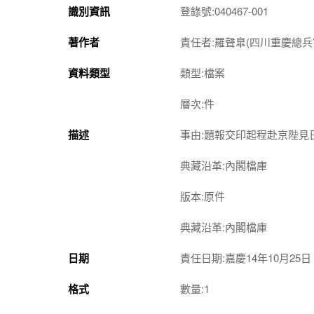
識別資訊
登錄號:040467-001
著作者
責任者:羅聲臯(四川重慶總兵
資料類型
類型:檔案
層次:件
描述
事由:題報交印起程赴京陛見
典藏沿革:內閣檔庫
版本:原件
典藏沿革:內閣檔庫
日期
責任日期:嘉慶14年10月25日
格式
數量:1