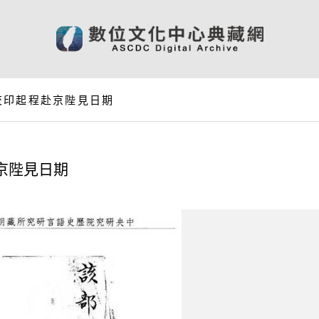
交印起程赴京陛見日期
京陛見日期