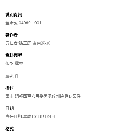
識別資訊
登錄號:040901-001
著作者
責任者:孫玉庭(雲南巡撫)
資料類型
類型:檔案
層次:件
描述
事由:題報四至六月委署丞倅州縣員缺案件
日期
責任日期:嘉慶15年8月24日
格式