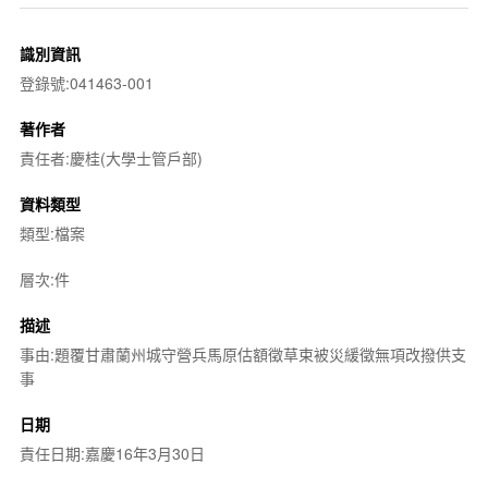
識別資訊
登錄號:041463-001
著作者
責任者:慶桂(大學士管戶部)
資料類型
類型:檔案
層次:件
描述
事由:題覆甘肅蘭州城守營兵馬原估額徵草束被災緩徵無項改撥供支
事
日期
責任日期:嘉慶16年3月30日