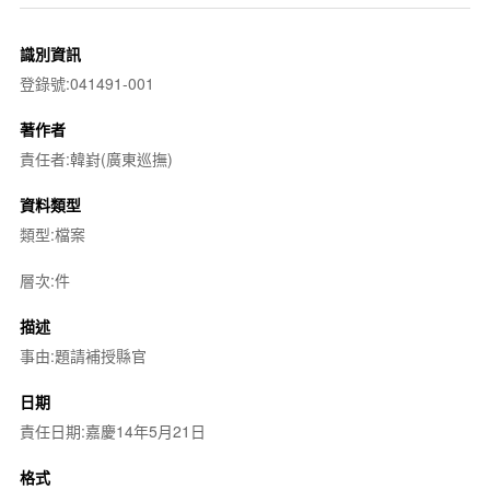
識別資訊
登錄號:041491-001
著作者
責任者:韓崶(廣東巡撫)
資料類型
類型:檔案
層次:件
描述
事由:題請補授縣官
日期
責任日期:嘉慶14年5月21日
格式