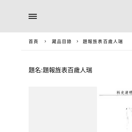
首頁
藏品目錄
題報旌表百歲人瑞
題名:題報旌表百歲人瑞