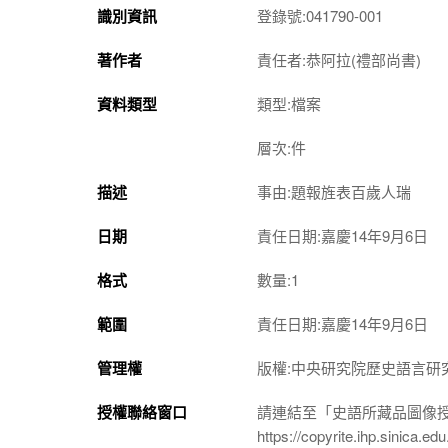
識別資訊
登錄號:041790-001
著作者
責任者:恭阿拉(禮部尚書)
資料類型
類型:檔案
層次:件
描述
事由:題報旌表百歲人瑞
日期
責任日期:嘉慶14年9月6日
格式
數量:1
範圍
責任日期:嘉慶14年9月6日
管理權
版權:中央研究院歷史語言研
授權聯絡窗口
請連結至「史語所藏品圖像
https://copyrite.ihp.sinica.