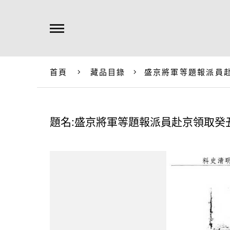
首頁
藏品目錄
盛京將軍等題報派員
題名:盛京將軍等題報派員赴京領取癸