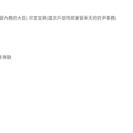
管內務府大臣) 宗室宜興(盛京戶部侍郎兼管奉天府府尹事務)
年俸餉