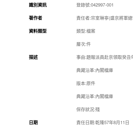
識別資訊
登錄號:042997-001
著作者
責任者:宗室琳寧(盛京將軍總
資料類型
類型:檔案
層次:件
描述
事由:題報派員赴京領取癸丑
典藏沿革:內閣檔庫
版本:原件
典藏沿革:內閣檔庫
保存狀況:殘
日期
責任日期:乾隆57年8月11日