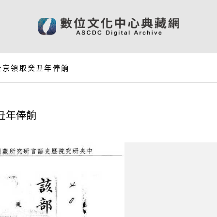
赴京領取癸丑年俸餉
丑年俸餉