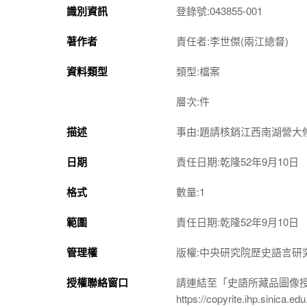
識別資訊
登錄號:043855-001
著作者
責任者:李世傑(兩江總督)
資料類型
類型:檔案
層次:件
描述
事由:題請核銷江西南湖營大
日期
責任日期:乾隆52年9月10日
格式
數量:1
範圍
責任日期:乾隆52年9月10日
管理權
版權:中央研究院歷史語言研
授權聯絡窗口
請連結至「史語所藏品圖像
https://copyrite.ihp.sinica.