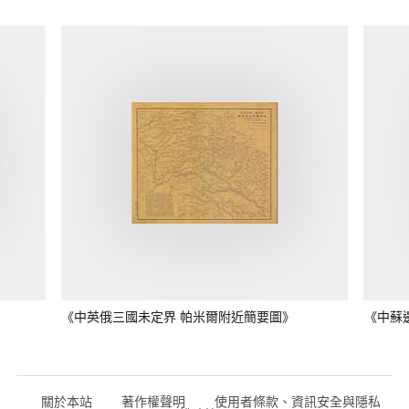
《中英俄三國未定界 帕米爾附近簡要圖》
《中蘇
關於本站
著作權聲明
使用者條款、資訊安全與隱私