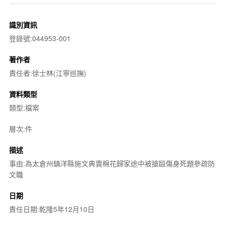
識別資訊
登錄號:044953-001
著作者
責任者:徐士林(江寧巡撫)
資料類型
類型:檔案
層次:件
描述
事由:為太倉州鎮洋縣施文典賣棉花歸家途中被搶毆傷身死題參疏防
文職
日期
責任日期:乾隆5年12月10日