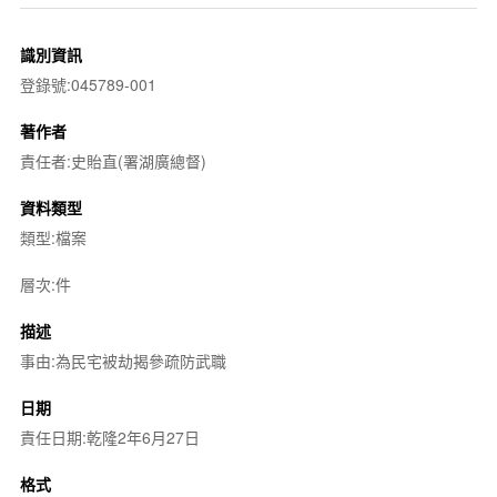
識別資訊
登錄號:045789-001
著作者
責任者:史貽直(署湖廣總督)
資料類型
類型:檔案
層次:件
描述
事由:為民宅被劫揭參疏防武職
日期
責任日期:乾隆2年6月27日
格式