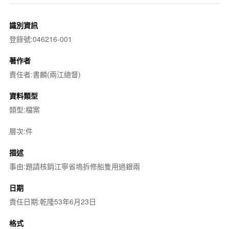
識別資訊
登錄號:046216-001
著作者
責任者:書麟(兩江總督)
資料類型
類型:檔案
層次:件
描述
事由:題請核銷江寧省塢拆修船隻用過銀兩
日期
責任日期:乾隆53年6月23日
格式