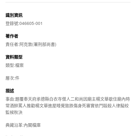
識別資訊
登錄號:046605-001
著作者
責任者:阿克敦(署刑部尚書)
資料類型
類型:檔案
層次:件
描述
事由:題覆奉天府承德縣白衣寺僧人二和尚因廟主楊文華歇住廟內時
常酒醉罵人推勸楊文華進屋睡覺致跌傷身死審實依鬥毆殺人律擬絞
監候秋決
典藏沿革:內閣檔庫