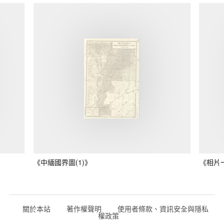
《中緬國界圖(1)》
《相片
關於本站
著作權聲明
使用者條款、資訊安全與隱私
權政策