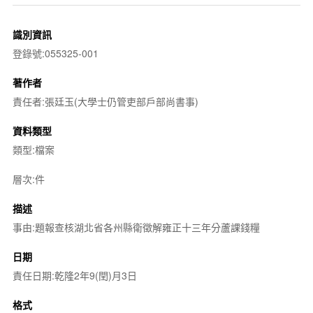
識別資訊
登錄號:055325-001
著作者
責任者:張廷玉(大學士仍管吏部戶部尚書事)
資料類型
類型:檔案
層次:件
描述
事由:題報查核湖北省各州縣衛徵解雍正十三年分蘆課錢糧
日期
責任日期:乾隆2年9(閏)月3日
格式