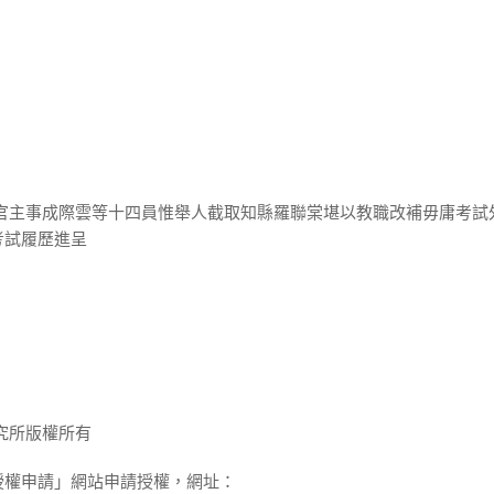
月官主事成際雲等十四員惟舉人截取知縣羅聯棠堪以教職改補毋庸考試
考試履歷進呈
究所版權所有
授權申請」網站申請授權，網址：