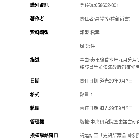
識別資訊
登錄號:058602-001
著作者
責任者:惠豐等(禮部尚書)
資料類型
類型:檔案
層次:件
描述
事由:奏報驗看本年九月分
將該員等並俸滿教職趙有悌
日期
責任日期:道光29年9月?日
格式
數量:1
範圍
責任日期:道光29年9月?日
管理權
版權:中央研究院歷史語言研
授權聯絡窗口
請連結至「史語所藏品圖像