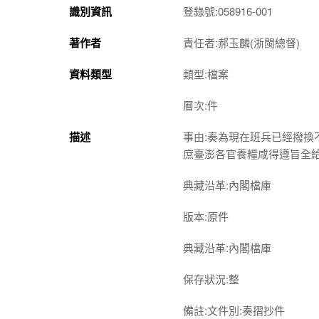
識別資訊
登錄號:058916-001
著作者
責任者:郝玉麟(浙閩總督)
資料類型
類型:檔案
層次:件
描述
事由:奏為現在班兵已經撥
庶臺澎各官養糧咸得遵旨全
典藏沿革:內閣檔庫
版本:原件
典藏沿革:內閣檔庫
保存狀況:整
備註:文件別:奏摺抄件