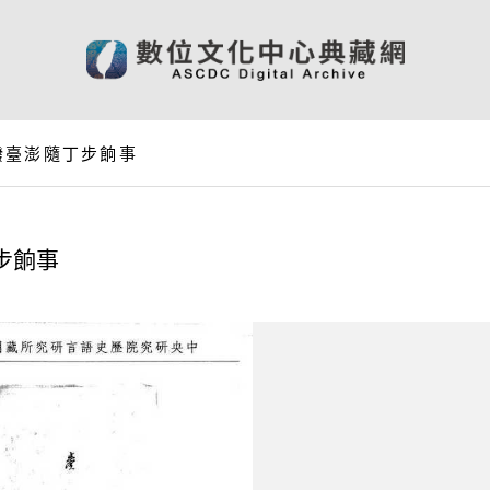
撥臺澎隨丁步餉事
步餉事