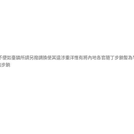
換不便如臺鎮所請另撥調換使其遠涉重洋惟有將內地各官隨丁步餉暫為
給步餉