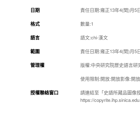
日期
責任日期:雍正13年4(閏)月5
格式
數量:1
語言
語文:chi-漢文
範圍
責任日期:雍正13年4(閏)月5
管理權
版權:中央研究院歷史語言研
使用限制:開放:開放影像:開
授權聯絡窗口
請連結至「史語所藏品圖像
https://copyrite.ihp.sinica.