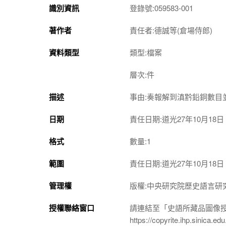
識別資訊
登錄號:059583-001
著作者
責任者:德誠等(倉場侍郎)
資料類型
類型:檔案
層次:件
描述
事由:奏報解到滇黔鉛銅數目
日期
責任日期:道光27年10月18日
格式
數量:1
範圍
責任日期:道光27年10月18日
管理權
版權:中央研究院歷史語言研
授權聯絡窗口
請連結至「史語所藏品圖像
https://copyrite.ihp.sinica.