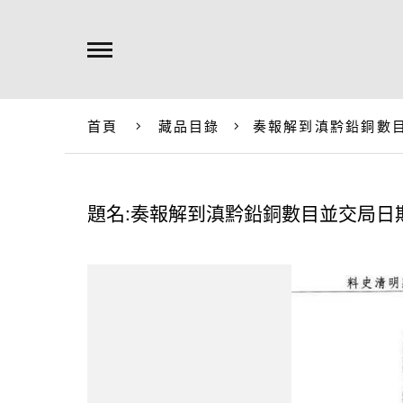
首頁
藏品目錄
奏報解到滇黔鉛銅數
題名:奏報解到滇黔鉛銅數目並交局日