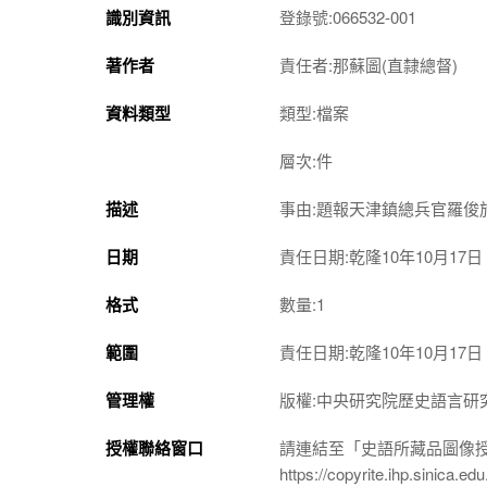
識別資訊
登錄號:066532-001
著作者
責任者:那蘇圖(直隸總督)
資料類型
類型:檔案
層次:件
描述
事由:題報天津鎮總兵官羅俊
日期
責任日期:乾隆10年10月17日
格式
數量:1
範圍
責任日期:乾隆10年10月17日
管理權
版權:中央研究院歷史語言研
授權聯絡窗口
請連結至「史語所藏品圖像
https://copyrite.ihp.sinica.