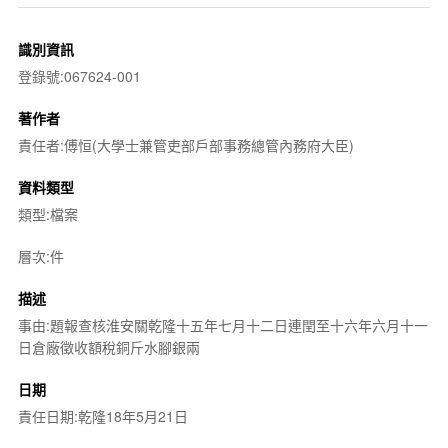
識別資訊
登錄號:067624-001
著作者
責任者:傅恒(大學士兼管吏部戶部事務總管內務府大臣)
資料類型
類型:檔案
層次:件
描述
事由:題報查核淮安關乾隆十五年七月十二日連閏至十六年六月十一
日倉廠徵收額稅銅斤水腳銀兩
日期
責任日期:乾隆18年5月21日