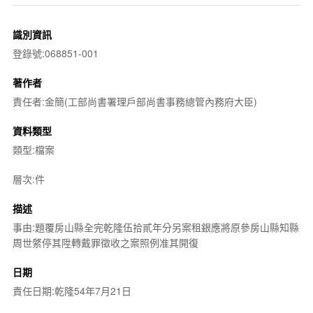
識別資訊
登錄號:068851-001
著作者
責任者:金簡(工部尚書署理戶部尚書事務總管內務府大臣)
資料類型
類型:檔案
層次:件
描述
事由:題覆房山縣全完乾隆伍拾貳年分另案租銀應將原參房山縣知縣
周世綮停其陞轉戴罪徵收之案照例准其開復
日期
責任日期:乾隆54年7月21日