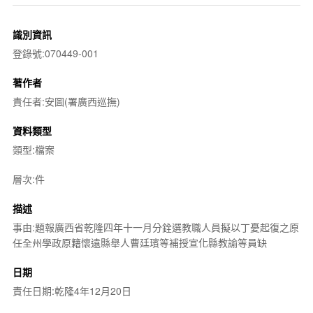
識別資訊
登錄號:070449-001
著作者
責任者:安圖(署廣西巡撫)
資料類型
類型:檔案
層次:件
描述
事由:題報廣西省乾隆四年十一月分銓選教職人員擬以丁憂起復之原
任全州學政原籍懷遠縣舉人曹廷璸等補授宣化縣教諭等員缺
日期
責任日期:乾隆4年12月20日