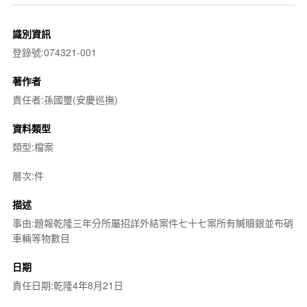
識別資訊
登錄號:074321-001
著作者
責任者:孫國璽(安慶巡撫)
資料類型
類型:檔案
層次:件
描述
事由:題報乾隆三年分所屬招詳外結案件七十七案所有贓贖銀並布硝
車輛等物數目
日期
責任日期:乾隆4年8月21日